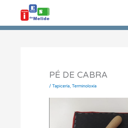
Ir
ao
contido
PÉ DE CABRA
/
Tapicería
,
Terminoloxía