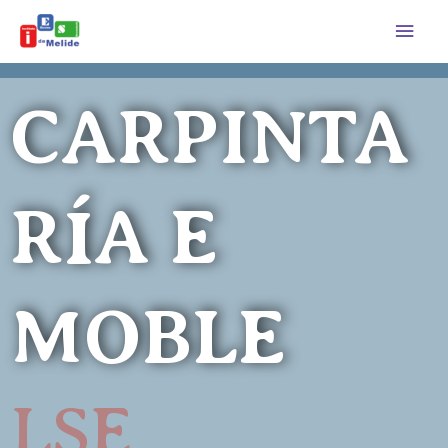
Ir
Men
ao
princ
contido
CARPINTA
RÍA E
MOBLE
LSE