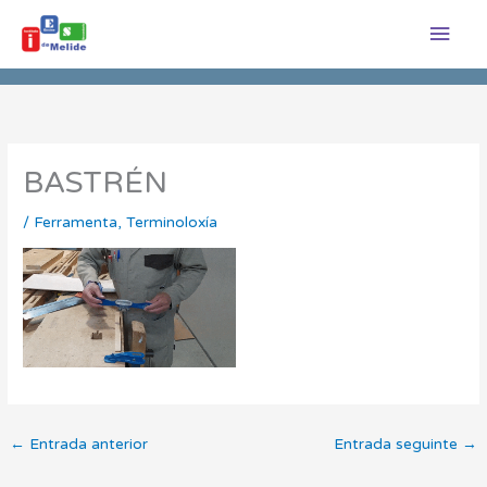
Ir
Men
ao
princ
contido
BASTRÉN
/
Ferramenta
,
Terminoloxía
←
Entrada anterior
Entrada seguinte
→