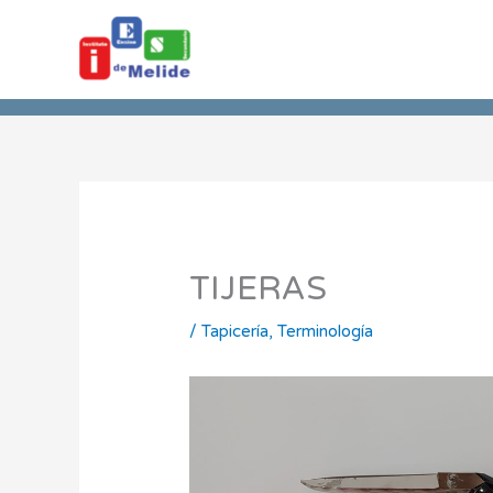
Ir
al
contenido
TIJERAS
/
Tapicería
,
Terminología