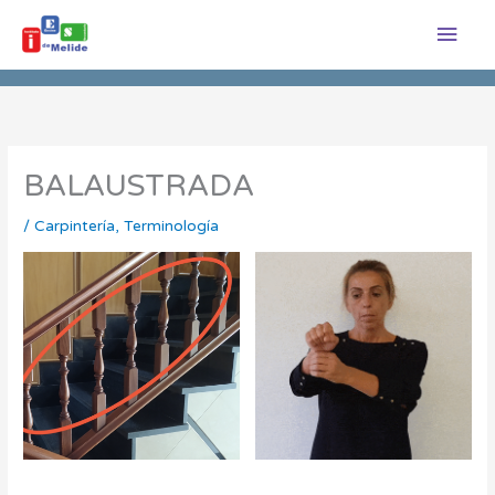
Ir
Men
al
princ
contenido
BALAUSTRADA
/
Carpintería
,
Terminología